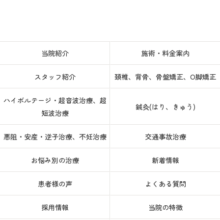
当院紹介
施術・料金案内
スタッフ紹介
頚椎、背骨、骨盤矯正、O脚矯正
ハイボルテージ・超音波治療、超
鍼灸(はり、きゅう)
短波治療
悪阻・安産・逆子治療、不妊治療
交通事故治療
お悩み別の治療
新着情報
患者様の声
よくある質問
採用情報
当院の特徴