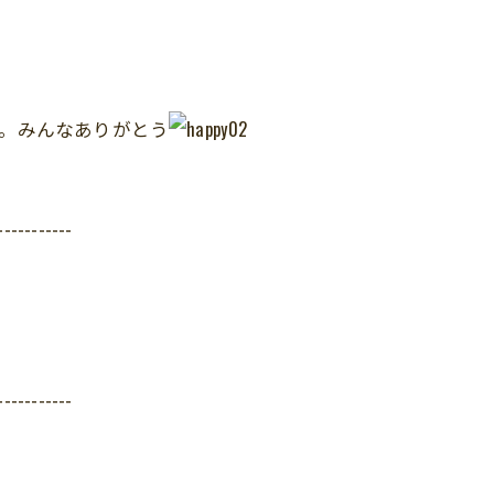
た。みんなありがとう
-----------
-----------