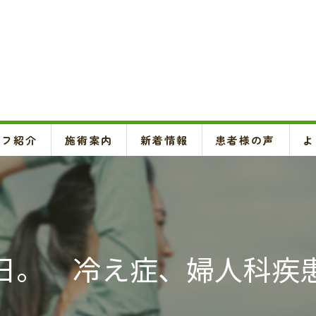
ッフ紹介
施術案内
新着情報
患者様の声
よ
頚椎、背骨、骨盤矯正、O脚矯正
ハイボルテージ・超音波治療、超短波治療
鍼灸(はり、きゅう)
日。 冷え症、婦人科疾
悪阻・安産・逆子治療、不妊治療