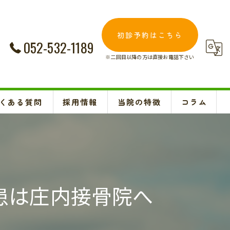
初診予約はこちら
052-532-1189
※二回目以降の方は直接お電話下さい
くある質問
採用情報
当院の特徴
コラム
交通事故
Instagram
妊婦
肩こり
患は庄内接骨院へ
腰痛