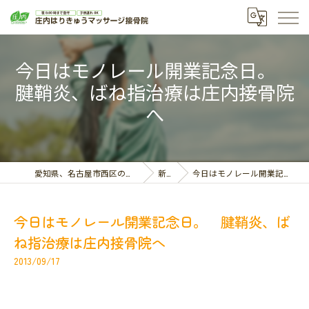
今日はモノレール開業記念日。
腱鞘炎、ばね指治療は庄内接骨院
へ
愛知県、名古屋市西区の接骨院なら庄内はりきゅうマッサージ接骨院
新着情報
今日はモノレール開業記念日。 腱鞘炎、ばね指治療は庄内接骨院へ
今日はモノレール開業記念日。 腱鞘炎、ば
ね指治療は庄内接骨院へ
2013/09/17