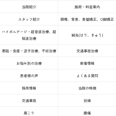
当院紹介
施術・料金案内
スタッフ紹介
頚椎、背骨、骨盤矯正、O脚矯正
ハイボルテージ・超音波治療、超
鍼灸(はり、きゅう)
短波治療
悪阻・安産・逆子治療、不妊治療
交通事故治療
お悩み別の治療
新着情報
患者様の声
よくある質問
採用情報
当院の特徴
交通事故
妊婦
肩こり
腰痛