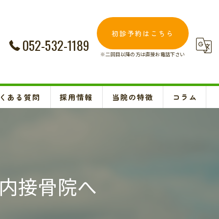
初診予約はこちら
052-532-1189
※二回目以降の方は直接お電話下さい
くある質問
採用情報
当院の特徴
コラム
交通事故
Instagram
妊婦
肩こり
内接骨院へ
腰痛