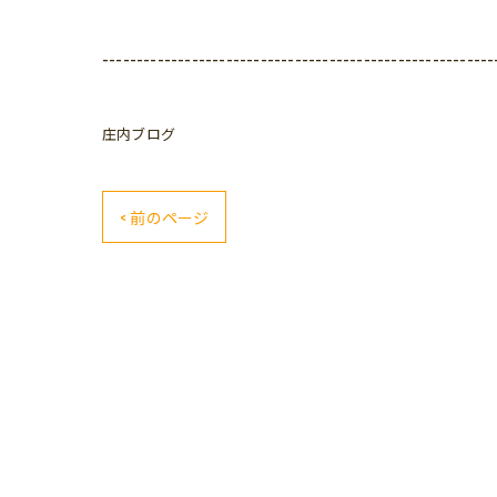
---------------------------------------------------------
庄内ブログ
< 前のページ