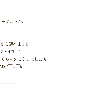
ヨーグルトが、
から選べます‼︎
(*´□`*)
うくらい久しぶりでした★
*￣ω￣)v
-----------