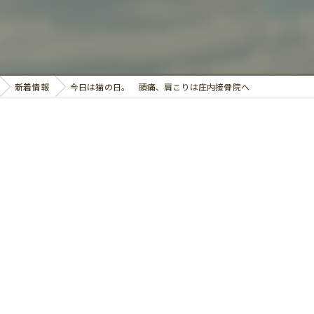
鍼灸
新着情報
今日は猫の日。 頭痛、肩こりは庄内接骨院へ