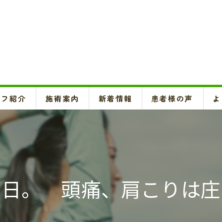
ッフ紹介
施術案内
新着情報
患者様の声
よ
頚椎、背骨、骨盤矯正、O脚矯正
ハイボルテージ・超音波治療、超短波治療
鍼灸(はり、きゅう)
の日。 頭痛、肩こりは庄
悪阻・安産・逆子治療、不妊治療