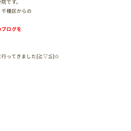
骨院です。
・千種区からの
。
のブログを
行ってきました(≧▽≦)☆