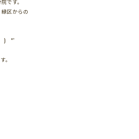
骨院です。
・緑区からの
。
) *゜
です。