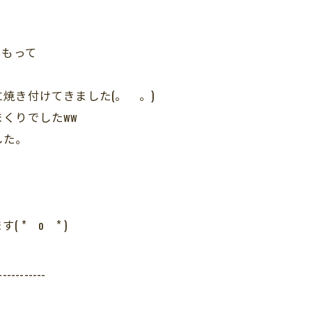
をもって
焼き付けてきました(。 。)
くりでしたww
した。
* o * )
-----------