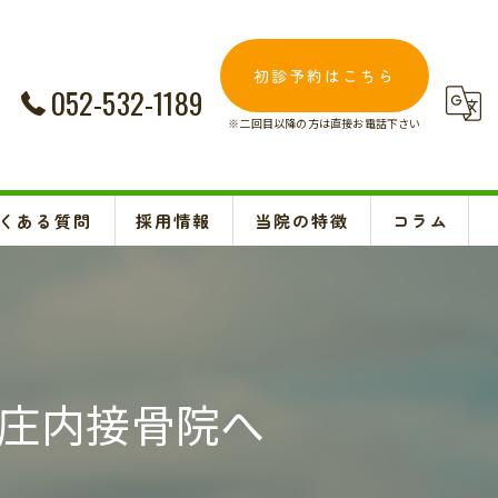
初診予約はこちら
052-532-1189
※二回目以降の方は直接お電話下さい
くある質問
採用情報
当院の特徴
コラム
交通事故
Instagram
妊婦
肩こり
庄内接骨院へ
腰痛