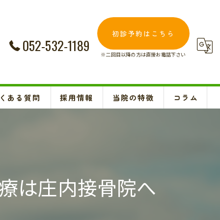
初診予約はこちら
052-532-1189
※二回目以降の方は直接お電話下さい
くある質問
採用情報
当院の特徴
コラム
交通事故
Instagram
妊婦
肩こり
療は庄内接骨院へ
腰痛