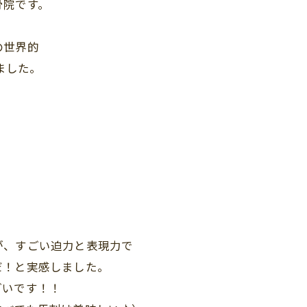
骨院です。
の世界的
ました。
が、すごい迫力と表現力で
だ！と実感しました。
ごいです！！