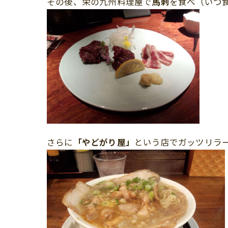
その後、栄の九州料理屋で
馬刺
を食べ（いつ
さらに
「やどがり屋」
という店でガッツリラ