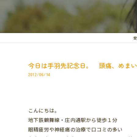
愛
今日は手羽先記念日。 頭痛、めま
2012/06/14
こんにちは。
地下鉄鶴舞線・庄内通駅から徒歩１分
眼精疲労や神経痛の治療で口コミの多い