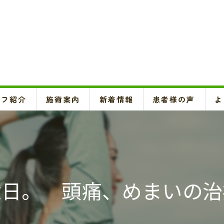
ッフ紹介
施術案内
新着情報
患者様の声
よ
頚椎、背骨、骨盤矯正、O脚矯正
ハイボルテージ・超音波治療、超短波治療
鍼灸(はり、きゅう)
念日。 頭痛、めまいの治
悪阻・安産・逆子治療、不妊治療