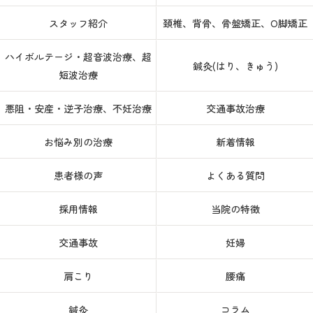
スタッフ紹介
頚椎、背骨、骨盤矯正、O脚矯正
ハイボルテージ・超音波治療、超
鍼灸(はり、きゅう)
短波治療
悪阻・安産・逆子治療、不妊治療
交通事故治療
お悩み別の治療
新着情報
患者様の声
よくある質問
採用情報
当院の特徴
交通事故
妊婦
肩こり
腰痛
鍼灸
コラム