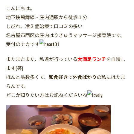
こんにちは。
地下鉄鶴舞線・庄内通駅から徒歩１分
しびれ、冷え症治療で口コミの多い
名古屋市西区の庄内はりきゅうマッサージ接骨院です。
受付のナカです
またまたまた、私達が行っている
大満足ランチ
を自慢し
ます(笑)
ほんと品数多くて、
和食好き
で
外食ばかり
の私にはたま
らんです。
どこか知りたい方はお訊ねくださいね