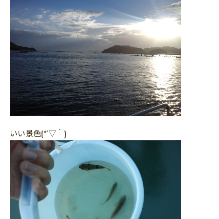
いい景色(*´▽｀)