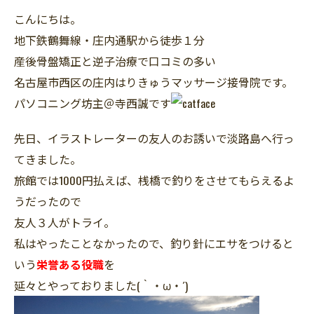
こんにちは。
地下鉄鶴舞線・庄内通駅から徒歩１分
産後骨盤矯正と逆子治療で口コミの多い
名古屋市西区の庄内はりきゅうマッサージ接骨院です。
パソコニング坊主＠寺西誠です
先日、イラストレーターの友人のお誘いで淡路島へ行っ
てきました。
旅館では1000円払えば、桟橋で釣りをさせてもらえるよ
うだったので
友人３人がトライ。
私はやったことなかったので、釣り針にエサをつけると
いう
栄誉ある役職
を
延々とやっておりました(｀・ω・´)