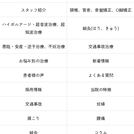
スタッフ紹介
頚椎、背骨、骨盤矯正、O脚矯正
ハイボルテージ・超音波治療、超
鍼灸(はり、きゅう)
短波治療
悪阻・安産・逆子治療、不妊治療
交通事故治療
お悩み別の治療
新着情報
患者様の声
よくある質問
採用情報
当院の特徴
交通事故
妊婦
肩こり
腰痛
鍼灸
コラム