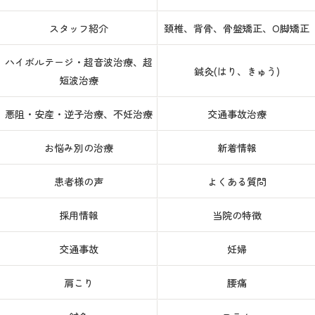
スタッフ紹介
頚椎、背骨、骨盤矯正、O脚矯正
ハイボルテージ・超音波治療、超
鍼灸(はり、きゅう)
短波治療
悪阻・安産・逆子治療、不妊治療
交通事故治療
お悩み別の治療
新着情報
患者様の声
よくある質問
採用情報
当院の特徴
交通事故
妊婦
肩こり
腰痛