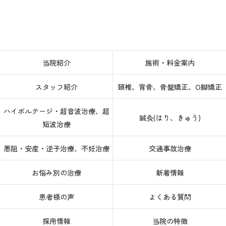
当院紹介
施術・料金案内
スタッフ紹介
頚椎、背骨、骨盤矯正、O脚矯正
ハイボルテージ・超音波治療、超
鍼灸(はり、きゅう)
短波治療
悪阻・安産・逆子治療、不妊治療
交通事故治療
お悩み別の治療
新着情報
患者様の声
よくある質問
採用情報
当院の特徴