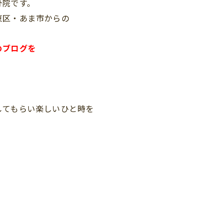
骨院です。
東区・あま市からの
。
のブログを
してもらい楽しいひと時を