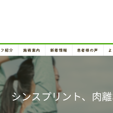
ッフ紹介
施術案内
新着情報
患者様の声
よ
頚椎、背骨、骨盤矯正、O脚矯正
ハイボルテージ・超音波治療、超短波治療
鍼灸(はり、きゅう)
。 シンスプリント、肉離
悪阻・安産・逆子治療、不妊治療