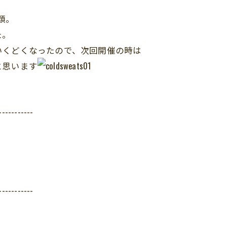
類。
た。
いくどくなったので、次回開催の時は
と思います
-----------
-----------