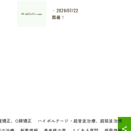
2026/07/22
酷暑！
盤矯正、O脚矯正
ハイボルテージ・超音波治療、超短波治療
別の治療
新着情報
患者様の声
よくある質問
採用情報