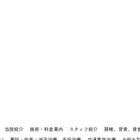
当院紹介
施術・料金案内
スタッフ紹介
頚椎、背骨、骨
)
悪阻・安産・逆子治療、不妊治療
交通事故治療
お悩み