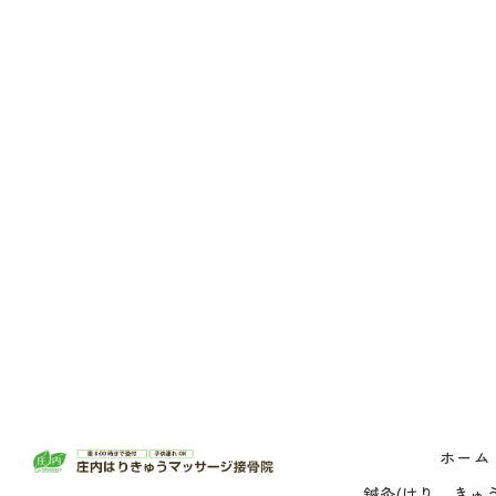
ホーム
鍼灸(はり、きゅう