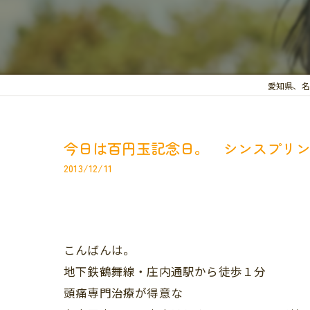
愛知県、名
今日は百円玉記念日。 シンスプリ
2013/12/11
こんばんは。
地下鉄鶴舞線・庄内通駅から徒歩１分
頭痛専門治療が得意な