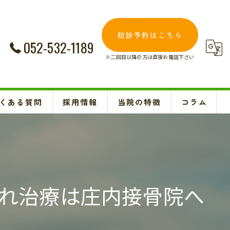
初診予約はこちら
052-532-1189
※二回目以降の方は直接お電話下さい
くある質問
採用情報
当院の特徴
コラム
交通事故
Instagram
妊婦
肩こり
れ治療は庄内接骨院へ
腰痛