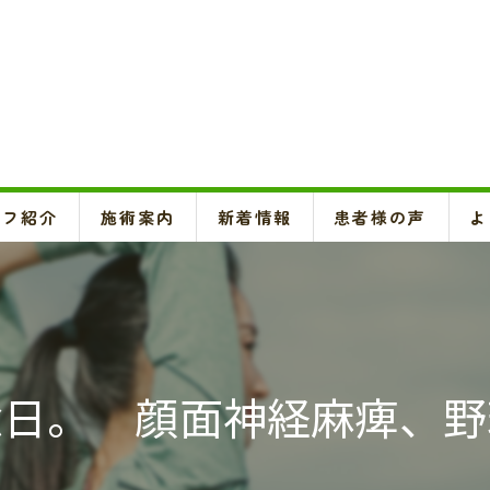
ッフ紹介
施術案内
新着情報
患者様の声
よ
頚椎、背骨、骨盤矯正、O脚矯正
ハイボルテージ・超音波治療、超短波治療
鍼灸(はり、きゅう)
念日。 顔面神経麻痺、野
悪阻・安産・逆子治療、不妊治療