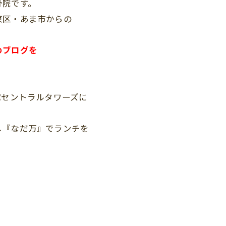
骨院です。
東区・あま市からの
。
のブログを
Rセントラルタワーズに
し『なだ万』でランチを