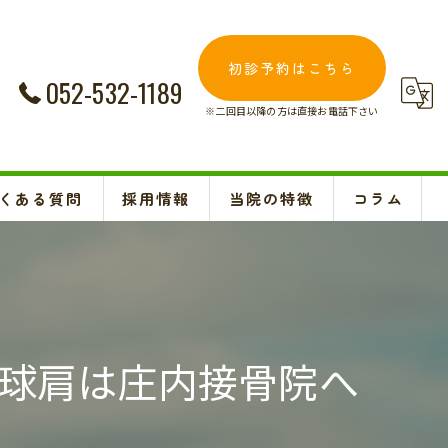
初診予約はこちら
052-532-1189
※二回目以降の方は直接お電話下さい
くある質問
採用情報
当院の特徴
コラム
交通事故
Instagram
妊婦
肩こり
球肩は庄内接骨院へ
腰痛