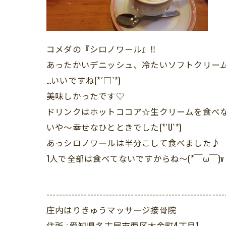
コメダの『シロノワール』‼︎
あったかいデニッシュ、冷たいソフトクリー
…いいですね(*´□`*)
美味しかったです♡
ドリンクはホットココア☆生クリームを食べな
いや〜幸せなひとときでした(*´U`*)
あっシロノワールは半分こして食べました♪
1人で全部は食べてないですからね〜(*￣ω￣)v
---------------------------------------------------------
庄内はりきゅうマッサージ接骨院
住所 :
愛知県名古屋市西区大金町4丁目1