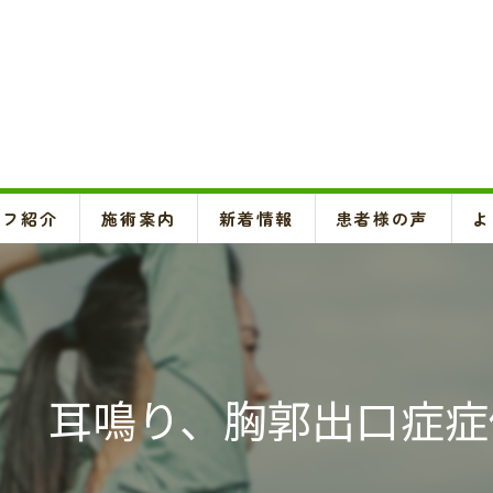
ッフ紹介
施術案内
新着情報
患者様の声
よ
頚椎、背骨、骨盤矯正、O脚矯正
ハイボルテージ・超音波治療、超短波治療
鍼灸(はり、きゅう)
。 耳鳴り、胸郭出口症症
悪阻・安産・逆子治療、不妊治療