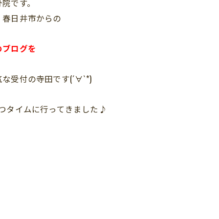
骨院です。
・春日井市からの
。
のブログを
受付の寺田です(´∀`*)
つタイムに行ってきました♪