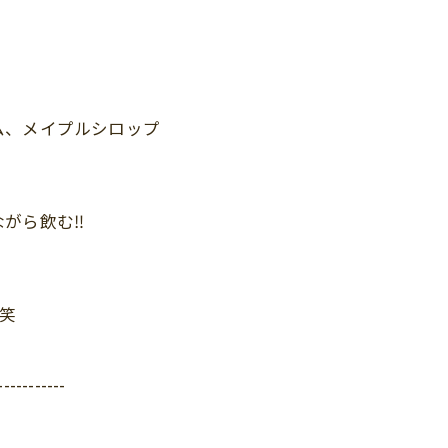
ム、メイプルシロップ
がら飲む‼︎
 笑
-----------