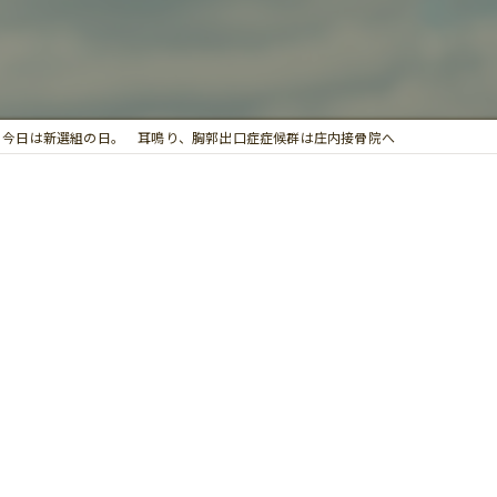
鍼灸
今日は新選組の日。 耳鳴り、胸郭出口症症候群は庄内接骨院へ