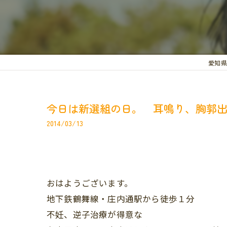
愛知県
今日は新選組の日。 耳鳴り、胸郭
2014/03/13
おはようございます。
地下鉄鶴舞線・庄内通駅から徒歩１分
不妊、逆子治療が得意な