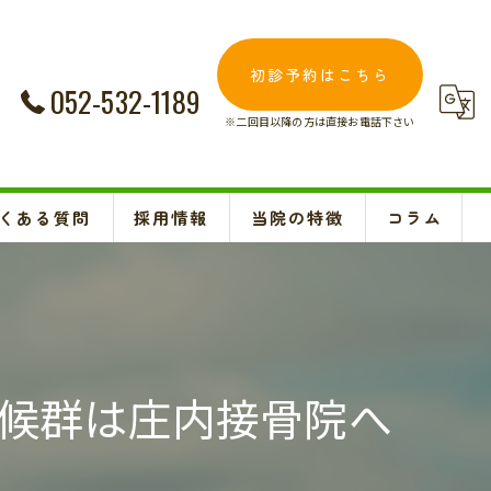
初診予約はこちら
052-532-1189
※二回目以降の方は直接お電話下さい
くある質問
採用情報
当院の特徴
コラム
交通事故
Instagram
妊婦
肩こり
候群は庄内接骨院へ
腰痛