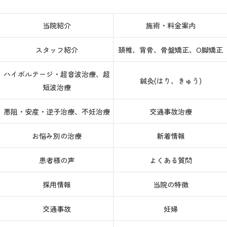
当院紹介
施術・料金案内
スタッフ紹介
頚椎、背骨、骨盤矯正、O脚矯正
ハイボルテージ・超音波治療、超
鍼灸(はり、きゅう)
短波治療
悪阻・安産・逆子治療、不妊治療
交通事故治療
お悩み別の治療
新着情報
患者様の声
よくある質問
採用情報
当院の特徴
交通事故
妊婦