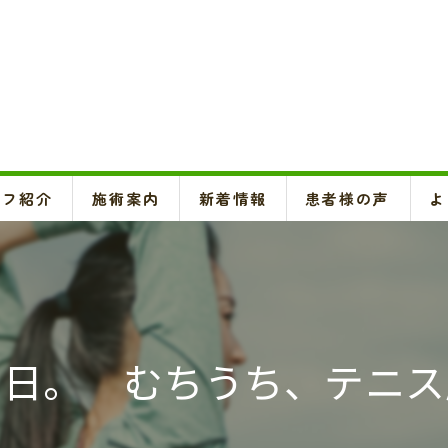
ッフ紹介
施術案内
新着情報
患者様の声
よ
頚椎、背骨、骨盤矯正、O脚矯正
ハイボルテージ・超音波治療、超短波治療
鍼灸(はり、きゅう)
の日。 むちうち、テニス
悪阻・安産・逆子治療、不妊治療