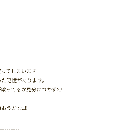
笑ってしまいます。
った記憶があります。
が歌ってるか見分けつかず>_<
うかな…‼︎
-----------