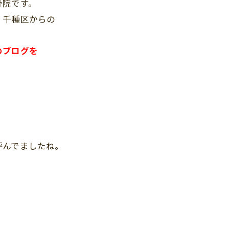
骨院です。
・千種区からの
。
のブログを
呼んでましたね。