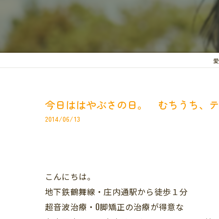
愛
今日ははやぶさの日。 むちうち、
2014/06/13
こんにちは。
地下鉄鶴舞線・庄内通駅から徒歩１分
超音波治療・O脚矯正の治療が得意な