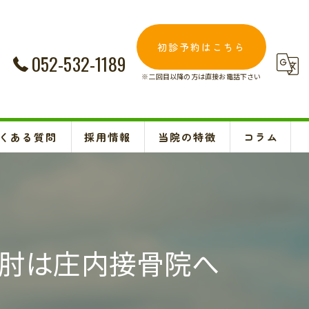
初診予約はこちら
052-532-1189
※二回目以降の方は直接お電話下さい
くある質問
採用情報
当院の特徴
コラム
交通事故
Instagram
妊婦
肩こり
肘は庄内接骨院へ
腰痛