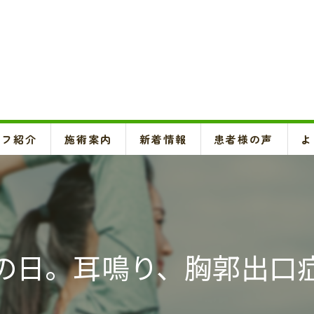
ッフ紹介
施術案内
新着情報
患者様の声
よ
頚椎、背骨、骨盤矯正、O脚矯正
ハイボルテージ・超音波治療、超短波治療
鍼灸(はり、きゅう)
の日。耳鳴り、胸郭出口
悪阻・安産・逆子治療、不妊治療