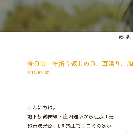
愛知県、
今日は一年折り返しの日。耳鳴り、
2014/07/02
こんにちは。
地下鉄鶴舞線・庄内通駅から徒歩１分
超音波治療、O脚矯正で口コミの多い