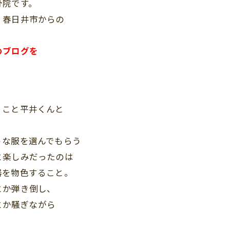
骨院です。
・春日井市からの
。
のブログを
」こと平井くんと
うな服を選んでもらう
と楽しみだったのは
器を物色すること。
とか弾き倒し、
とか騒ぎながら