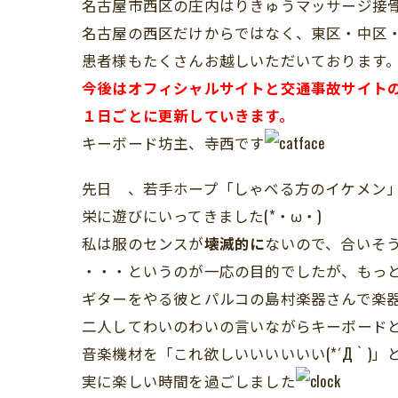
名古屋市西区の庄内はりきゅうマッサージ接
名古屋の西区だけからではなく、東区・中区
患者様もたくさんお越しいただいております
今後はオフィシャルサイトと交通事故サイト
１日ごとに更新していきます。
キーボード坊主、寺西です
先日 、若手ホープ「しゃべる方のイケメン
栄に遊びにいってきました(*・ω・)
私は服のセンスが
壊滅的に
ないので、合いそ
・・・というのが一応の目的でしたが、もっ
ギターをやる彼とパルコの島村楽器さんで楽
二人してわいのわいの言いながらキーボード
音楽機材を「これ欲しいいいいいい(*´Д｀)」
実に楽しい時間を過ごしました