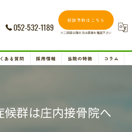
初診予約はこちら
052-532-1189
※二回目以降の方は直接お電話下さい
くある質問
採用情報
当院の特徴
コラム
交通事故
Instagram
妊婦
肩こり
症候群は庄内接骨院へ
腰痛