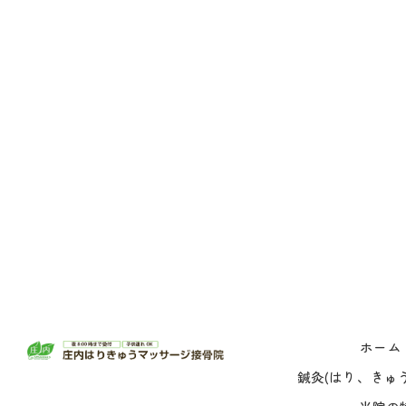
ホーム
鍼灸(はり、きゅう