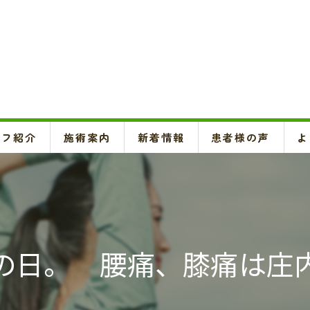
ッフ紹介
施術案内
新着情報
患者様の声
よ
頚椎、背骨、骨盤矯正、O脚矯正
ハイボルテージ・超音波治療、超短波治療
鍼灸(はり、きゅう)
の日。 腰痛、膝痛は庄
悪阻・安産・逆子治療、不妊治療