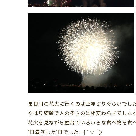
長良川の花火に行くのは四年ぶりぐらいでし
やはり綺麗で人の多さのは相変わらずでしたね(^
花火を見ながら屋台でいろいろな食べ物を食
1日満喫した1日でしたー( ´ ▽ ` )ﾉ