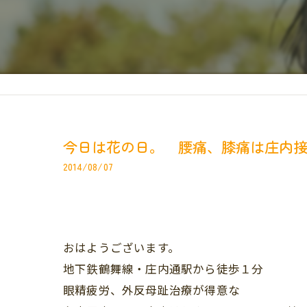
今日は花の日。 腰痛、膝痛は庄内
2014/08/07
おはようございます。
地下鉄鶴舞線・庄内通駅から徒歩１分
眼精疲労、外反母趾治療が得意な