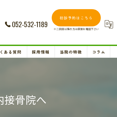
初診予約はこちら
052-532-1189
※二回目以降の方は直接お電話下さい
くある質問
採用情報
当院の特徴
コラム
交通事故
Instagram
妊婦
肩こり
内接骨院へ
腰痛