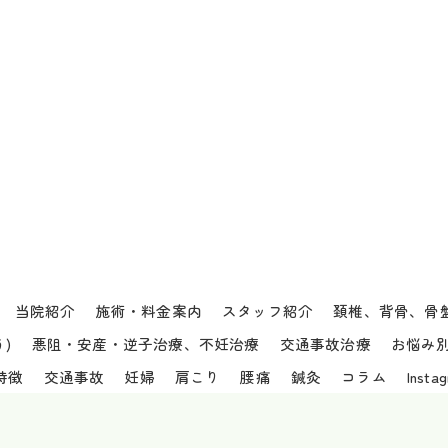
当院紹介
施術・料金案内
スタッフ紹介
頚椎、背骨、骨
)
悪阻・安産・逆子治療、不妊治療
交通事故治療
お悩み
特徴
交通事故
妊婦
肩こり
腰痛
鍼灸
コラム
Insta
6 愛知県、名古屋市西区の接骨院なら庄内はりきゅうマッサージ接骨院 ALL RIGHTS RES