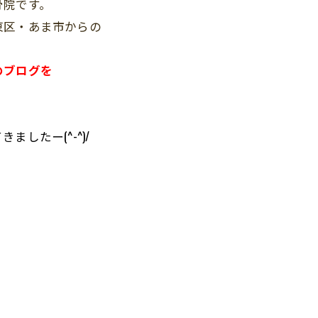
骨院です。
東区・あま市からの
。
のブログを
したー(^-^)/