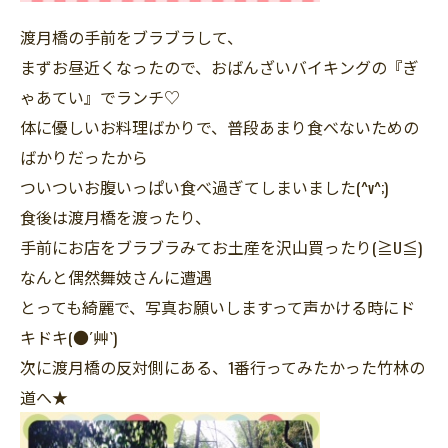
渡月橋の手前をブラブラして、
まずお昼近くなったので、おばんざいバイキングの『ぎ
ゃあてい』でランチ♡
体に優しいお料理ばかりで、普段あまり食べないための
ばかりだったから
ついついお腹いっぱい食べ過ぎてしまいました(^v^;)
食後は渡月橋を渡ったり、
手前にお店をブラブラみてお土産を沢山買ったり(≧U≦)
なんと偶然舞妓さんに遭遇
とっても綺麗で、写真お願いしますって声かける時にド
キドキ(●´艸`)
次に渡月橋の反対側にある、1番行ってみたかった竹林の
道へ★