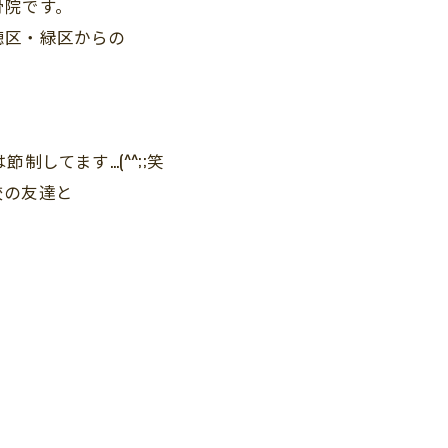
骨院です。
穂区・緑区からの
。
制してます…(^^;;笑
校の友達と