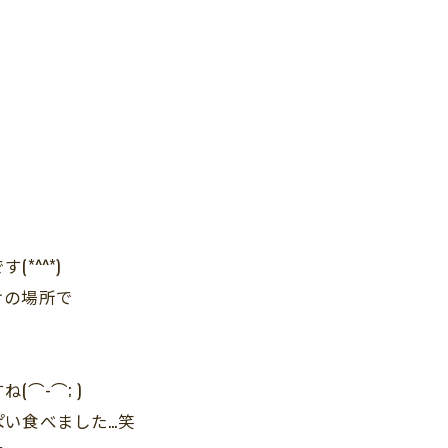
*^^*)
けの場所で
⌒-⌒; )
い食べました…笑