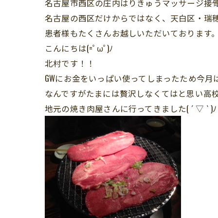
名古屋市西区の庄内はりきゅうマッサージ接
名古屋の西区だけからではなく、天白区・瑞
患者様もたくさんお越しいただいております
こんにちは(=ﾟωﾟ)ﾉ
北村です！！
GWにお金をいっぱい使ってしまったため今月は節
なんですがたまには贅沢しなくてはと思い高
地元の焼き肉屋さんに行ってきました( ´ ▽ ` )ﾉ