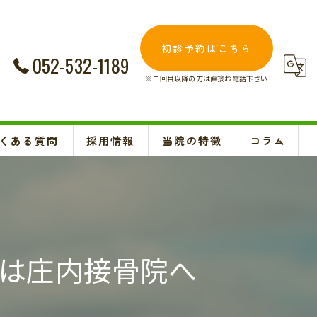
初診予約はこちら
052-532-1189
※二回目以降の方は直接お電話下さい
くある質問
採用情報
当院の特徴
コラム
交通事故
Instagram
妊婦
肩こり
は庄内接骨院へ
腰痛