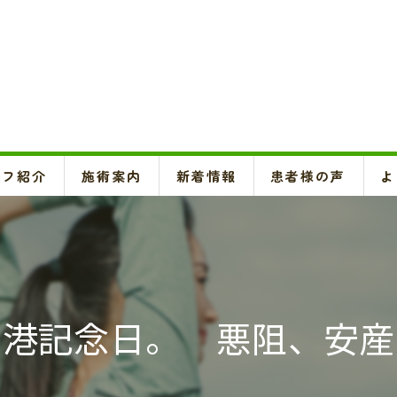
ッフ紹介
施術案内
新着情報
患者様の声
よ
頚椎、背骨、骨盤矯正、O脚矯正
ハイボルテージ・超音波治療、超短波治療
鍼灸(はり、きゅう)
開港記念日。 悪阻、安産
悪阻・安産・逆子治療、不妊治療