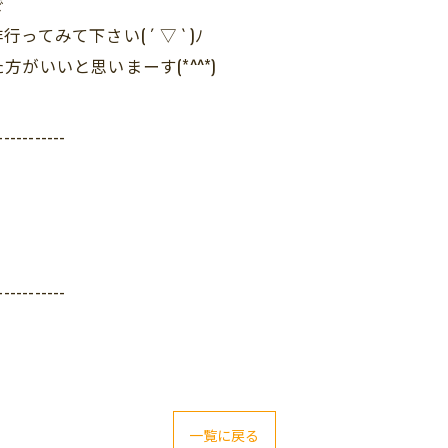
で
みて下さい( ´ ▽ ` )ﾉ
いいと思いまーす(*^^*)
-----------
-----------
一覧に戻る