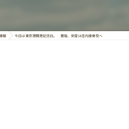
鍼灸
情報
今日は東京港開港記念日。 悪阻、安産は庄内接骨院へ