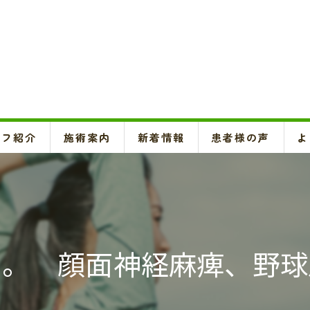
ッフ紹介
施術案内
新着情報
患者様の声
よ
頚椎、背骨、骨盤矯正、O脚矯正
ハイボルテージ・超音波治療、超短波治療
鍼灸(はり、きゅう)
日。 顔面神経麻痺、野球
悪阻・安産・逆子治療、不妊治療