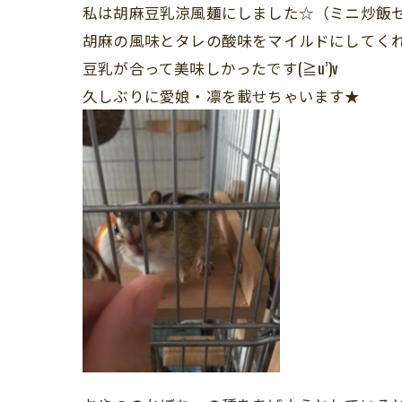
私は胡麻豆乳涼風麺にしました☆（ミニ炒飯
胡麻の風味とタレの酸味をマイルドにしてく
豆乳が合って美味しかったです(≧u’)v
久しぶりに愛娘・凛を載せちゃいます★