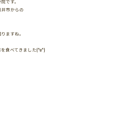
骨院です。
日井市からの
。
困りますね。
食べてきました(^u^)