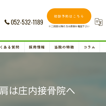
初診予約はこちら
052-532-1189
※二回目以降の方は直接お電話下さい
くある質問
採用情報
当院の特徴
コラム
交通事故
Instagram
妊婦
肩こり
肩は庄内接骨院へ
腰痛