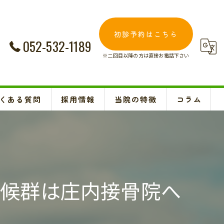
初診予約はこちら
052-532-1189
※二回目以降の方は直接お電話下さい
くある質問
採用情報
当院の特徴
コラム
交通事故
Instagram
妊婦
肩こり
症候群は庄内接骨院へ
腰痛