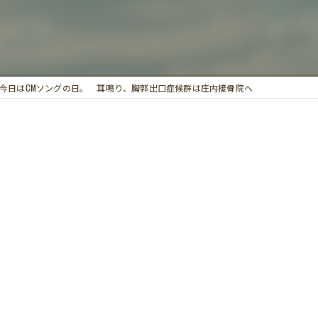
鍼灸
今日はCMソングの日。 耳鳴り、胸郭出口症候群は庄内接骨院へ