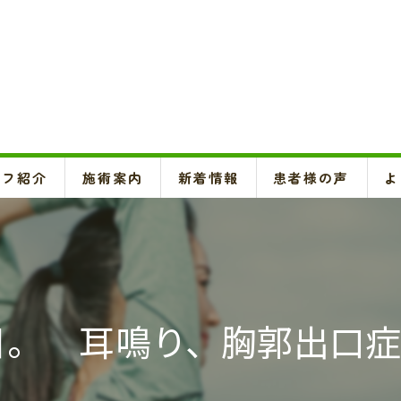
ッフ紹介
施術案内
新着情報
患者様の声
よ
頚椎、背骨、骨盤矯正、O脚矯正
ハイボルテージ・超音波治療、超短波治療
鍼灸(はり、きゅう)
日。 耳鳴り、胸郭出口
悪阻・安産・逆子治療、不妊治療