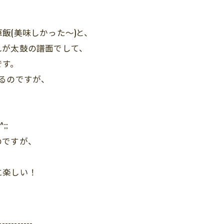
飯(美味しかった～)と、
れが太鼓の譜面でして、
です。
るのですが、
;;
のですが、
に楽しい！
-----------