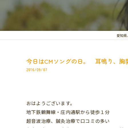
愛知県
今日はCMソングの日。 耳鳴り、胸
2016/09/07
おはようございます。
地下鉄鶴舞線・庄内通駅から徒歩１分
超音波治療、鍼灸治療で口コミの多い