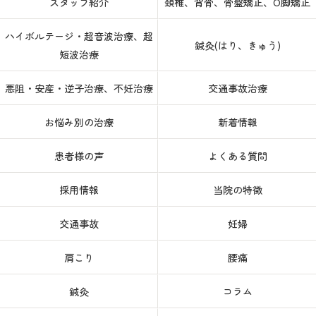
スタッフ紹介
頚椎、背骨、骨盤矯正、O脚矯正
ハイボルテージ・超音波治療、超
鍼灸(はり、きゅう)
短波治療
悪阻・安産・逆子治療、不妊治療
交通事故治療
お悩み別の治療
新着情報
患者様の声
よくある質問
採用情報
当院の特徴
交通事故
妊婦
肩こり
腰痛
鍼灸
コラム