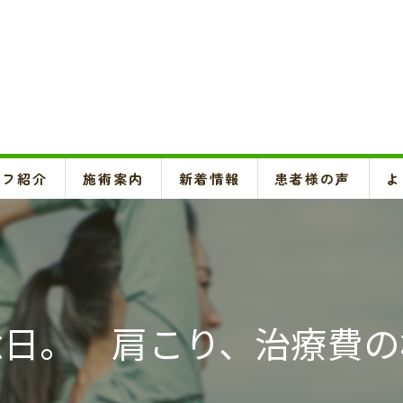
ッフ紹介
施術案内
新着情報
患者様の声
よ
頚椎、背骨、骨盤矯正、O脚矯正
ハイボルテージ・超音波治療、超短波治療
鍼灸(はり、きゅう)
念日。 肩こり、治療費の
悪阻・安産・逆子治療、不妊治療