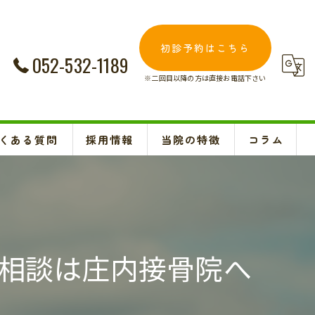
初診予約はこちら
052-532-1189
※二回目以降の方は直接お電話下さい
くある質問
採用情報
当院の特徴
コラム
交通事故
Instagram
妊婦
肩こり
相談は庄内接骨院へ
腰痛