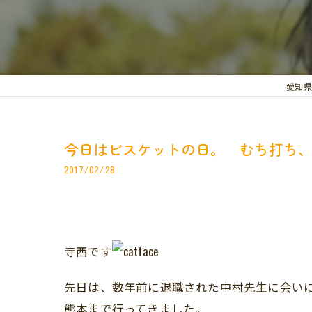
愛知県
今日はビスケットの日。 むち打ち
2017/02/28
寺西です
先日は、数年前に退職された中村先生に会い
熊本まで行ってきました。