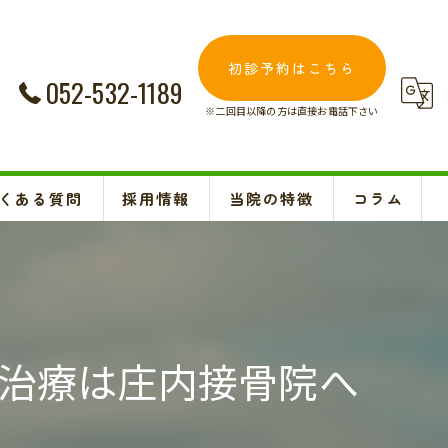
初診予約はこちら
052-532-1189
※二回目以降の方は直接お電話下さい
くある質問
採用情報
当院の特徴
コラム
交通事故
Instagram
妊婦
肩こり
治療は庄内接骨院へ
腰痛