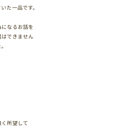
ていた一品です。
為になるお話を
居はできません
た。
強く所望して