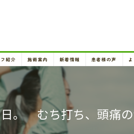
ッフ紹介
施術案内
新着情報
患者様の声
よ
頚椎、背骨、骨盤矯正、O脚矯正
ハイボルテージ・超音波治療、超短波治療
鍼灸(はり、きゅう)
の日。 むち打ち、頭痛の
悪阻・安産・逆子治療、不妊治療