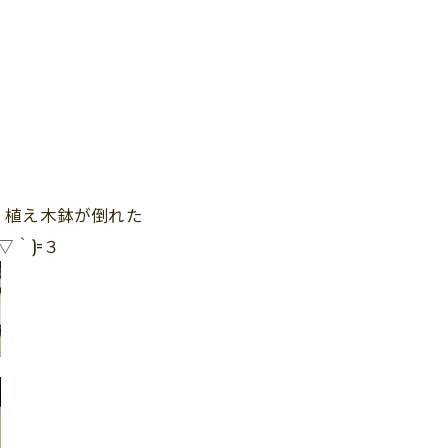
、植え木鉢が倒れた
｀)=３