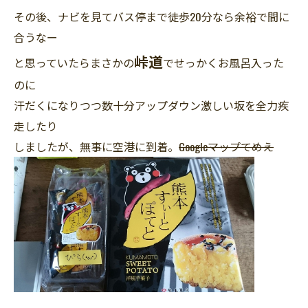
その後、ナビを見てバス停まで徒歩20分なら余裕で間に
合うなー
峠道
と思っていたらまさかの
でせっかくお風呂入った
のに
汗だくになりつつ数十分アップダウン激しい坂を全力疾
走したり
しましたが、無事に空港に到着。
Googleマップてめえ