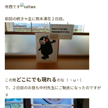
寺西です
前回の続き☜主に熊本滞在２日目。
どこにでも現れる
この熊
のな（ ・ω・）
で、２日目のお昼も中村先生にご馳走になったのですが
☟