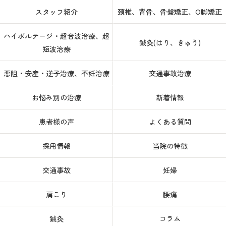
スタッフ紹介
頚椎、背骨、骨盤矯正、O脚矯正
ハイボルテージ・超音波治療、超
鍼灸(はり、きゅう)
短波治療
悪阻・安産・逆子治療、不妊治療
交通事故治療
お悩み別の治療
新着情報
患者様の声
よくある質問
採用情報
当院の特徴
交通事故
妊婦
肩こり
腰痛
鍼灸
コラム