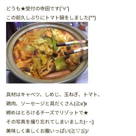
どうも★受付の寺田です(‘∀’)
この前久しぶりにトマト鍋をしました(^^)
具材はキャベツ、しめじ、玉ねぎ、トマト、
鶏肉、ソーセージと具だくさん(≧u’)v
締めはとろけるチーズでリゾットで★
その写真を撮り忘れてしまいました(ｰ ｰ;)
美味しく楽しくお腹いっぱい(≧▽≦)ﾉ