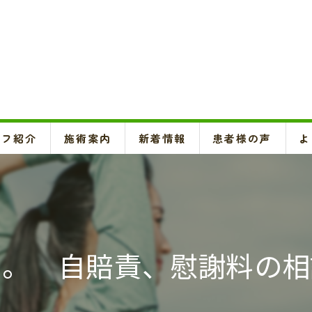
ッフ紹介
施術案内
新着情報
患者様の声
よ
頚椎、背骨、骨盤矯正、O脚矯正
ハイボルテージ・超音波治療、超短波治療
鍼灸(はり、きゅう)
日。 自賠責、慰謝料の相
悪阻・安産・逆子治療、不妊治療