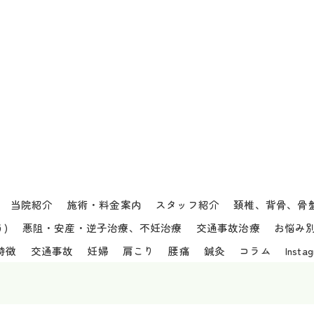
当院紹介
施術・料金案内
スタッフ紹介
頚椎、背骨、骨
)
悪阻・安産・逆子治療、不妊治療
交通事故治療
お悩み
特徴
交通事故
妊婦
肩こり
腰痛
鍼灸
コラム
Insta
6 愛知県、名古屋市西区の接骨院なら庄内はりきゅうマッサージ接骨院 ALL RIGHTS RES