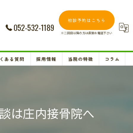
初診予約はこちら
052-532-1189
※二回目以降の方は直接お電話下さい
くある質問
採用情報
当院の特徴
コラム
交通事故
Instagram
妊婦
肩こり
談は庄内接骨院へ
腰痛