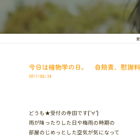
愛
今日は植物学の日。 自賠責、慰謝
2017/04/24
どうも★受付の寺田です(‘∀’)
雨が降ったりした日や梅雨の時期の
部屋のじめっとした空気が気になって