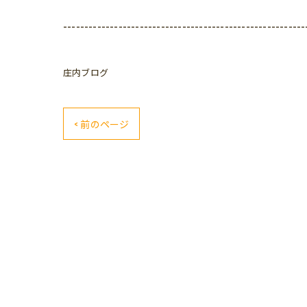
---------------------------------------------------------
庄内ブログ
< 前のページ