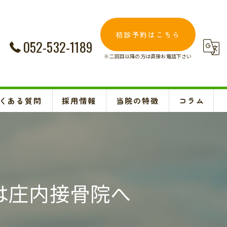
初診予約はこちら
052-532-1189
※二回目以降の方は直接お電話下さい
くある質問
採用情報
当院の特徴
コラム
交通事故
Instagram
妊婦
肩こり
は庄内接骨院へ
腰痛