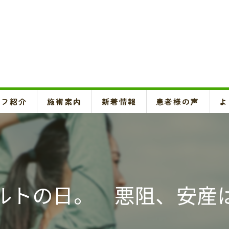
ッフ紹介
施術案内
新着情報
患者様の声
よ
頚椎、背骨、骨盤矯正、O脚矯正
ハイボルテージ・超音波治療、超短波治療
鍼灸(はり、きゅう)
ルトの日。 悪阻、安産
悪阻・安産・逆子治療、不妊治療