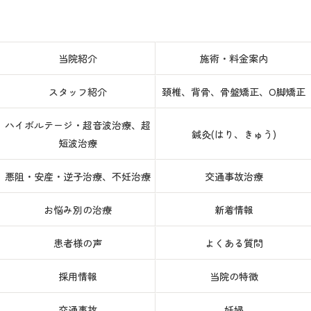
当院紹介
施術・料金案内
スタッフ紹介
頚椎、背骨、骨盤矯正、O脚矯正
ハイボルテージ・超音波治療、超
鍼灸(はり、きゅう)
短波治療
悪阻・安産・逆子治療、不妊治療
交通事故治療
お悩み別の治療
新着情報
患者様の声
よくある質問
採用情報
当院の特徴
交通事故
妊婦