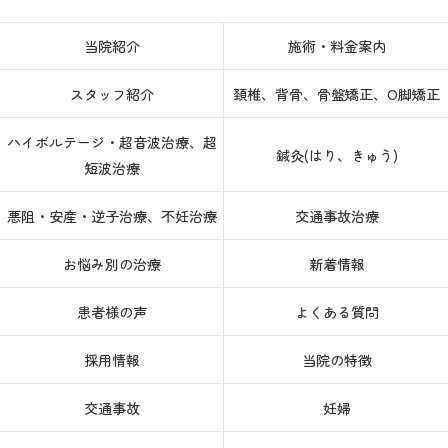
当院紹介
施術・料金案内
スタッフ紹介
頚椎、背骨、骨盤矯正、O脚矯正
ハイボルテージ・超音波治療、超
鍼灸(はり、きゅう)
短波治療
悪阻・安産・逆子治療、不妊治療
交通事故治療
お悩み別の治療
新着情報
患者様の声
よくある質問
採用情報
当院の特徴
交通事故
妊婦