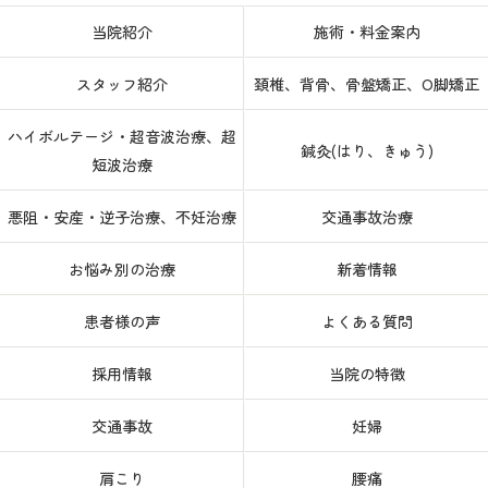
当院紹介
施術・料金案内
スタッフ紹介
頚椎、背骨、骨盤矯正、O脚矯正
ハイボルテージ・超音波治療、超
鍼灸(はり、きゅう)
短波治療
悪阻・安産・逆子治療、不妊治療
交通事故治療
お悩み別の治療
新着情報
患者様の声
よくある質問
採用情報
当院の特徴
交通事故
妊婦
肩こり
腰痛