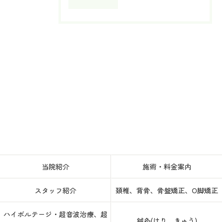
当院紹介
施術・料金案内
スタッフ紹介
頚椎、背骨、骨盤矯正、O脚矯正
ハイボルテージ・超音波治療、超
鍼灸(はり、きゅう)