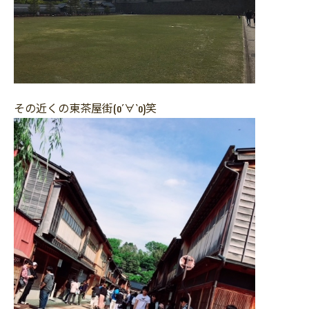
その近くの東茶屋街(о´∀`о)笑