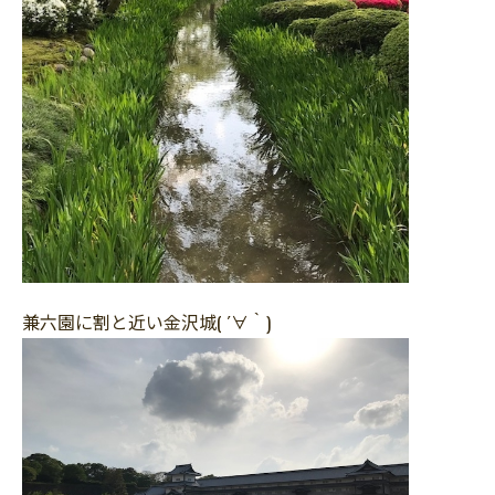
兼六園に割と近い金沢城( ´∀｀)