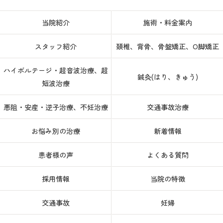
当院紹介
施術・料金案内
スタッフ紹介
頚椎、背骨、骨盤矯正、O脚矯正
ハイボルテージ・超音波治療、超
鍼灸(はり、きゅう)
短波治療
悪阻・安産・逆子治療、不妊治療
交通事故治療
お悩み別の治療
新着情報
患者様の声
よくある質問
採用情報
当院の特徴
交通事故
妊婦