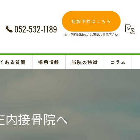
初診予約はこちら
052-532-1189
※二回目以降の方は直接お電話下さい
くある質問
採用情報
当院の特徴
コラム
交通事故
Instagram
妊婦
肩こり
庄内接骨院へ
腰痛