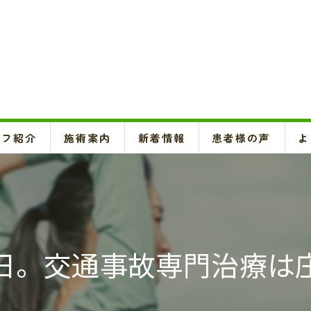
ッフ紹介
施術案内
新着情報
患者様の声
よ
頚椎、背骨、骨盤矯正、O脚矯正
ハイボルテージ・超音波治療、超短波治療
鍼灸(はり、きゅう)
日。交通事故専門治療は
悪阻・安産・逆子治療、不妊治療