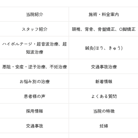
当院紹介
施術・料金案内
スタッフ紹介
頚椎、背骨、骨盤矯正、O脚矯正
ハイボルテージ・超音波治療、超
鍼灸(はり、きゅう)
短波治療
悪阻・安産・逆子治療、不妊治療
交通事故治療
お悩み別の治療
新着情報
患者様の声
よくある質問
採用情報
当院の特徴
交通事故
妊婦