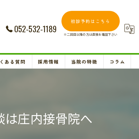
初診予約はこちら
052-532-1189
※二回目以降の方は直接お電話下さい
くある質問
採用情報
当院の特徴
コラム
交通事故
Instagram
妊婦
肩こり
談は庄内接骨院へ
腰痛