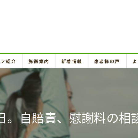
ッフ紹介
施術案内
新着情報
患者様の声
よ
頚椎、背骨、骨盤矯正、O脚矯正
ハイボルテージ・超音波治療、超短波治療
鍼灸(はり、きゅう)
日。自賠責、慰謝料の相
悪阻・安産・逆子治療、不妊治療