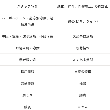
スタッフ紹介
頚椎、背骨、骨盤矯正、O脚矯正
ハイボルテージ・超音波治療、超
鍼灸(はり、きゅう)
短波治療
悪阻・安産・逆子治療、不妊治療
交通事故治療
お悩み別の治療
新着情報
患者様の声
よくある質問
採用情報
当院の特徴
交通事故
妊婦
肩こり
腰痛
鍼灸
コラム