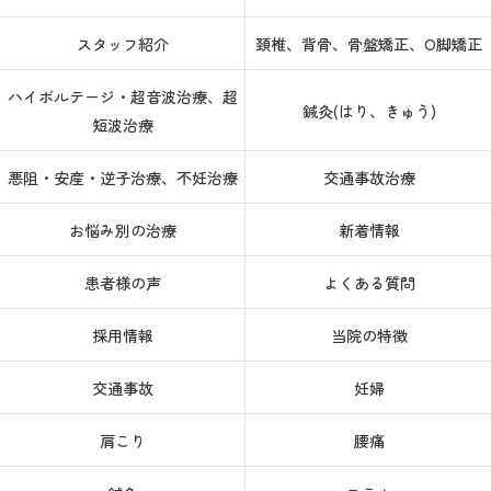
スタッフ紹介
頚椎、背骨、骨盤矯正、O脚矯正
ハイボルテージ・超音波治療、超
鍼灸(はり、きゅう)
短波治療
悪阻・安産・逆子治療、不妊治療
交通事故治療
お悩み別の治療
新着情報
患者様の声
よくある質問
採用情報
当院の特徴
交通事故
妊婦
肩こり
腰痛