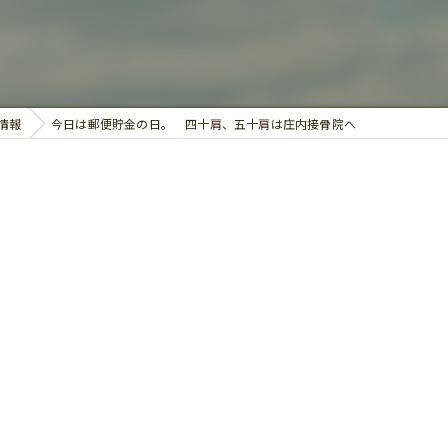
鍼灸
情報
今日は郵便貯金の日。 四十肩、五十肩は庄内接骨院へ