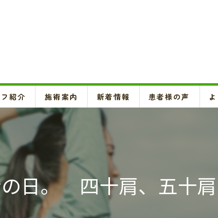
ッフ紹介
施術案内
新着情報
患者様の声
よ
頚椎、背骨、骨盤矯正、O脚矯正
ハイボルテージ・超音波治療、超短波治療
鍼灸(はり、きゅう)
金の日。 四十肩、五十肩
悪阻・安産・逆子治療、不妊治療