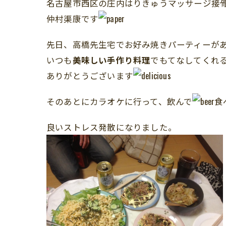
名古屋市西区の庄内はりきゅうマッサージ接
仲村渠康です
先日、高橋先生宅でお好み焼きパーティーが
いつも
美味しい手作り料理
でもてなしてくれ
ありがとうございます
そのあとにカラオケに行って、飲んで
食
良いストレス発散になりました。