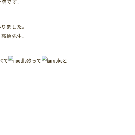
骨院です。
ありました。
る高橋先生、
べて
歌って
と