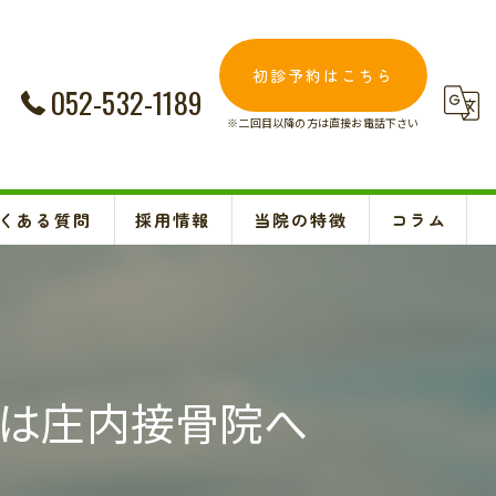
初診予約はこちら
052-532-1189
※二回目以降の方は直接お電話下さい
くある質問
採用情報
当院の特徴
コラム
交通事故
Instagram
妊婦
肩こり
は庄内接骨院へ
腰痛