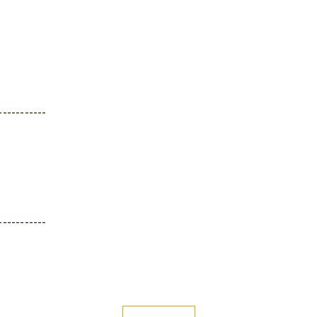
-----------
-----------