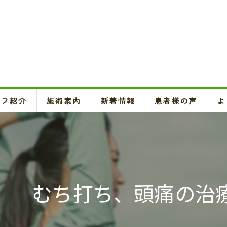
ッフ紹介
施術案内
新着情報
患者様の声
よ
頚椎、背骨、骨盤矯正、O脚矯正
ハイボルテージ・超音波治療、超短波治療
鍼灸(はり、きゅう)
。 むち打ち、頭痛の治
悪阻・安産・逆子治療、不妊治療