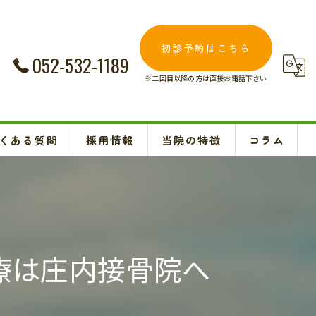
初診予約はこちら
052-532-1189
※二回目以降の方は直接お電話下さい
くある質問
採用情報
当院の特徴
コラム
交通事故
Instagram
妊婦
肩こり
療は庄内接骨院へ
腰痛