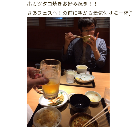
串カツタコ焼きお好み焼き！！
さあフェスへ！の前に朝から景気付けに一杯(*^_