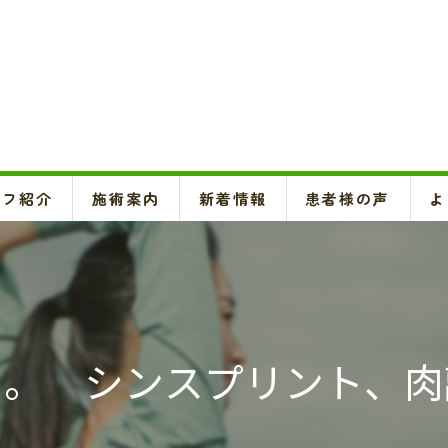
ッフ紹介
施術案内
新着情報
患者様の声
よ
頚椎、背骨、骨盤矯正、O脚矯正
ハイボルテージ・超音波治療、超短波治療
鍼灸(はり、きゅう)
日。 シンスプリント、肉
悪阻・安産・逆子治療、不妊治療