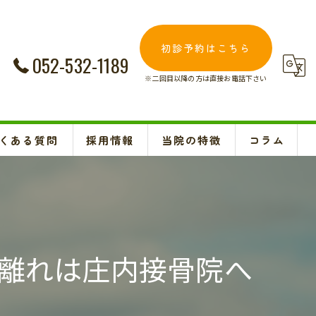
初診予約はこちら
052-532-1189
※二回目以降の方は直接お電話下さい
くある質問
採用情報
当院の特徴
コラム
交通事故
Instagram
妊婦
肩こり
離れは庄内接骨院へ
腰痛