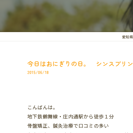
愛知県
今日はおにぎりの日。 シンスプリ
2015/06/18
こんばんは。
地下鉄鶴舞線・庄内通駅から徒歩１分
骨盤矯正、鍼灸治療で口コミの多い