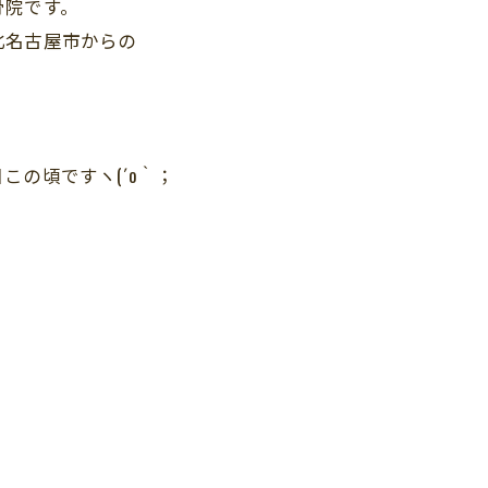
骨院です。
北名古屋市からの
。
の頃ですヽ(´o｀；