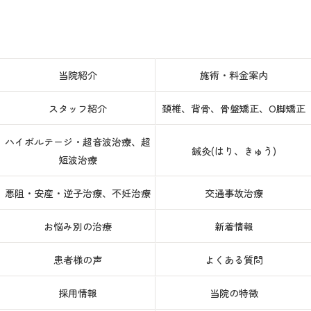
当院紹介
施術・料金案内
スタッフ紹介
頚椎、背骨、骨盤矯正、O脚矯正
ハイボルテージ・超音波治療、超
鍼灸(はり、きゅう)
短波治療
悪阻・安産・逆子治療、不妊治療
交通事故治療
お悩み別の治療
新着情報
患者様の声
よくある質問
採用情報
当院の特徴