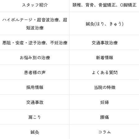
スタッフ紹介
頚椎、背骨、骨盤矯正、O脚矯正
ハイボルテージ・超音波治療、超
鍼灸(はり、きゅう)
短波治療
悪阻・安産・逆子治療、不妊治療
交通事故治療
お悩み別の治療
新着情報
患者様の声
よくある質問
採用情報
当院の特徴
交通事故
妊婦
肩こり
腰痛
鍼灸
コラム