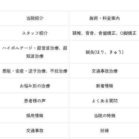
当院紹介
施術・料金案内
スタッフ紹介
頚椎、背骨、骨盤矯正、O脚矯正
ハイボルテージ・超音波治療、超
鍼灸(はり、きゅう)
短波治療
悪阻・安産・逆子治療、不妊治療
交通事故治療
お悩み別の治療
新着情報
患者様の声
よくある質問
採用情報
当院の特徴
交通事故
妊婦