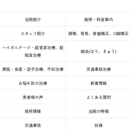
当院紹介
施術・料金案内
スタッフ紹介
頚椎、背骨、骨盤矯正、O脚矯正
ハイボルテージ・超音波治療、超
鍼灸(はり、きゅう)
短波治療
悪阻・安産・逆子治療、不妊治療
交通事故治療
お悩み別の治療
新着情報
患者様の声
よくある質問
採用情報
当院の特徴
交通事故
妊婦