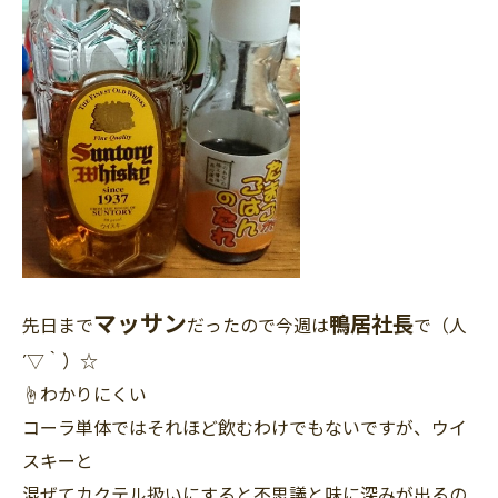
マッサン
鴨居社長
先日まで
だったので今週は
で（人
´▽｀）☆
☝わかりにくい
コーラ単体ではそれほど飲むわけでもないですが、ウイ
スキーと
混ぜてカクテル扱いにすると不思議と味に深みが出るの