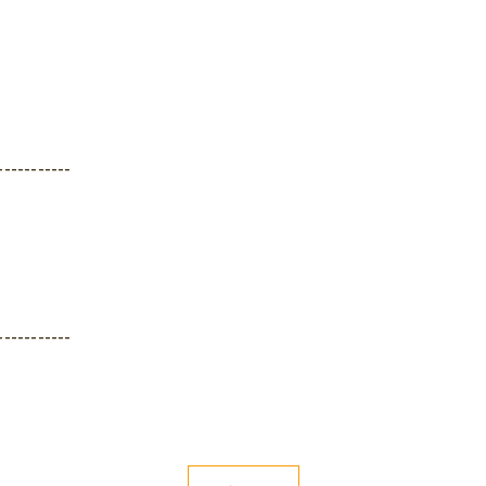
-----------
-----------