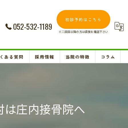
初診予約はこちら
052-532-1189
※二回目以降の方は直接お電話下さい
くある質問
採用情報
当院の特徴
コラム
交通事故
Instagram
妊婦
肩こり
肘は庄内接骨院へ
腰痛