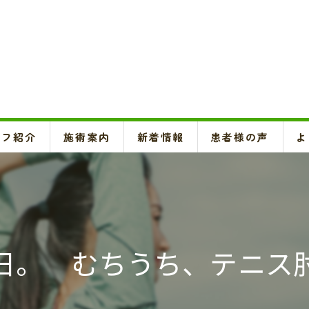
ッフ紹介
施術案内
新着情報
患者様の声
よ
頚椎、背骨、骨盤矯正、O脚矯正
ハイボルテージ・超音波治療、超短波治療
鍼灸(はり、きゅう)
日。 むちうち、テニス
悪阻・安産・逆子治療、不妊治療