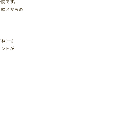
骨院です。
・緑区からの
。
ｰｰ;)
ミントが