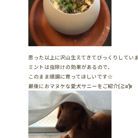
思った以上に沢山生えてきてびっくりしています(^
ミントは虫除けの効果があるので、
このまま順調に育ってほしいです☆
最後におマヌケな愛犬サニーをご紹介(≧u’)v