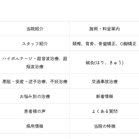
当院紹介
施術・料金案内
スタッフ紹介
頚椎、背骨、骨盤矯正、O脚矯正
ハイボルテージ・超音波治療、超
鍼灸(はり、きゅう)
短波治療
悪阻・安産・逆子治療、不妊治療
交通事故治療
お悩み別の治療
新着情報
患者様の声
よくある質問
採用情報
当院の特徴