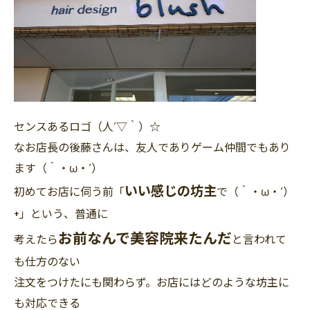
センスあるロゴ（人´▽｀）☆
なお店長の後藤さんは、友人でありゲーム仲間でもあり
ます（｀・ω・´）
いい感じの坊主
初めてお店に伺う前「
で（｀・ω・´）
+」という、普通に
お前なんで美容院来たんだ
考えたら
と言われて
も仕方のない
注文をつけたにも関わらず。お店にはどのような坊主に
も対応できる