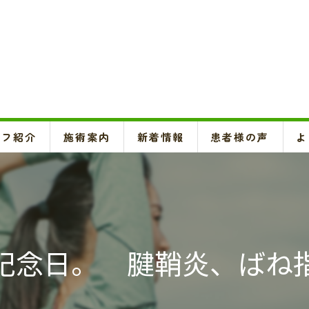
ッフ紹介
施術案内
新着情報
患者様の声
よ
頚椎、背骨、骨盤矯正、O脚矯正
ハイボルテージ・超音波治療、超短波治療
鍼灸(はり、きゅう)
記念日。 腱鞘炎、ばね
悪阻・安産・逆子治療、不妊治療