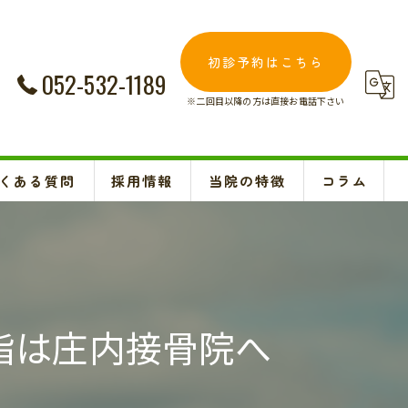
初診予約はこちら
052-532-1189
※二回目以降の方は直接お電話下さい
くある質問
採用情報
当院の特徴
コラム
交通事故
Instagram
妊婦
肩こり
指は庄内接骨院へ
腰痛