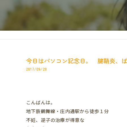
今日はパソコン記念日。 腱鞘炎、
2017/09/28
こんばんは。
地下鉄鶴舞線・庄内通駅から徒歩１分
不妊、逆子の治療が得意な