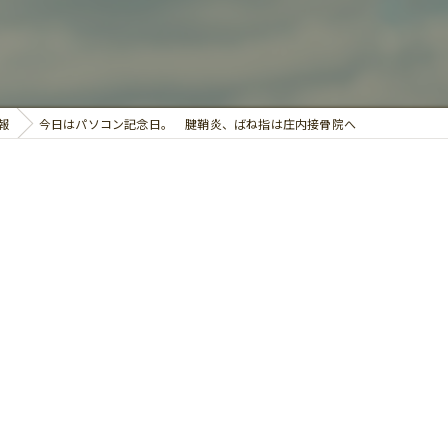
鍼灸
報
今日はパソコン記念日。 腱鞘炎、ばね指は庄内接骨院へ